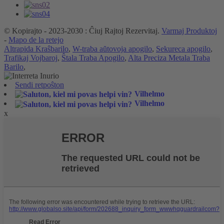
© Kopirajto - 2023-2030 : Ĉiuj Rajtoj Rezervitaj.
Varmaj Produktoj
-
Mapo de la retejo
Altrapida Kraŝbarilo
,
W-traba aŭtovoja apogilo
,
Sekureca apogilo
,
Trafikaj Vojbaroj
,
Ŝtala Traba Apogilo
,
Alta Preciza Metala Traba
Barilo
,
Sendi retpoŝton
Vilhelmo
Vilhelmo
x