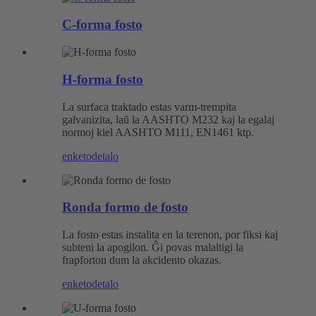
C-forma fosto
H-forma fosto
La surfaca traktado estas varm-trempita
galvanizita, laŭ la AASHTO M232 kaj la egalaj
normoj kiel AASHTO M111, EN1461 ktp.
enketo
detalo
Ronda formo de fosto
La fosto estas instalita en la terenon, por fiksi kaj
subteni la apogilon. Ĝi povas malaltigi la
frapforton dum la akcidento okazas.
enketo
detalo