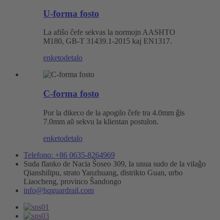
U-forma fosto
La afiŝo ĉefe sekvas la normojn AASHTO
M180, GB-T 31439.1-2015 kaj EN1317.
enketo
detalo
C-forma fosto
Por la dikeco de la apogilo ĉefe tra 4.0mm ĝis
7.0mm aŭ sekvu la klientan postulon.
enketo
detalo
Telefono: +86 0635-8264969
Suda flanko de Nacia Ŝoseo 309, la unua sudo de la vilaĝo
Qianshilipu, strato Yanzhuang, distrikto Guan, urbo
Liaocheng, provinco Ŝandongo
info@hqguardrail.com