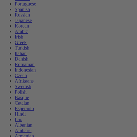
Portuguese
Spanish
Russian
Japanese
Korean
Arabic
Irish
Greek
Turkish
Italian
Danish
Romanian
Indonesian
Czech
Afrikaans
Swedish
Polish
Basque
Catalan
Esperanto
Hindi
Lao
Albanian
Amharic
Armenian