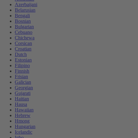
Azerbaijani
Belarusian
Bengali
Bosnian
Bulgarian
Cebuano
Chichewa
Corsican
Croatian
Dutch
Estonian
Filipino
Finnish
Frisian
Galician
Georgian
Gujarati
Haitian
Hausa
Hawaiian
Hebrew
Hmong
Hungarian
Icelandic
Igbo