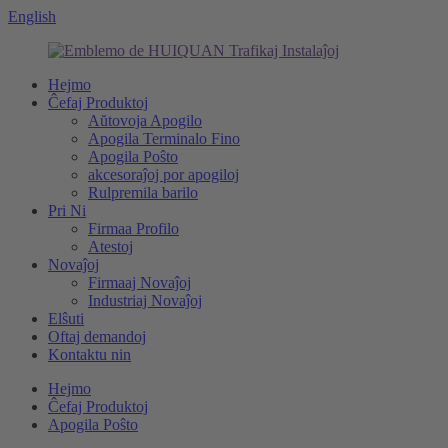
English
Hejmo
Ĉefaj Produktoj
Aŭtovoja Apogilo
Apogila Terminalo Fino
Apogila Poŝto
akcesoraĵoj por apogiloj
Rulpremila barilo
Pri Ni
Firmaa Profilo
Atestoj
Novaĵoj
Firmaaj Novaĵoj
Industriaj Novaĵoj
Elŝuti
Oftaj demandoj
Kontaktu nin
Hejmo
Ĉefaj Produktoj
Apogila Poŝto