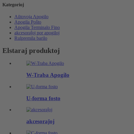
Kategorioj
Aŭtovoja Apogilo
Apogila Poŝto
Apogila Terminalo Fino
akcesoraĵoj por apogiloj
Rulpremila barilo
Elstaraj produktoj
W-Traba Apogilo
U-forma fosto
akcesoraĵoj