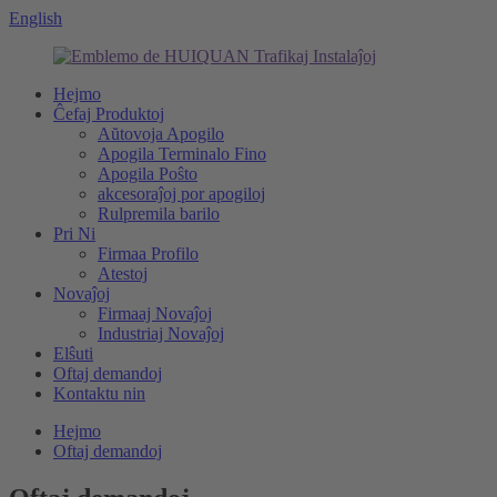
English
Hejmo
Ĉefaj Produktoj
Aŭtovoja Apogilo
Apogila Terminalo Fino
Apogila Poŝto
akcesoraĵoj por apogiloj
Rulpremila barilo
Pri Ni
Firmaa Profilo
Atestoj
Novaĵoj
Firmaaj Novaĵoj
Industriaj Novaĵoj
Elŝuti
Oftaj demandoj
Kontaktu nin
Hejmo
Oftaj demandoj