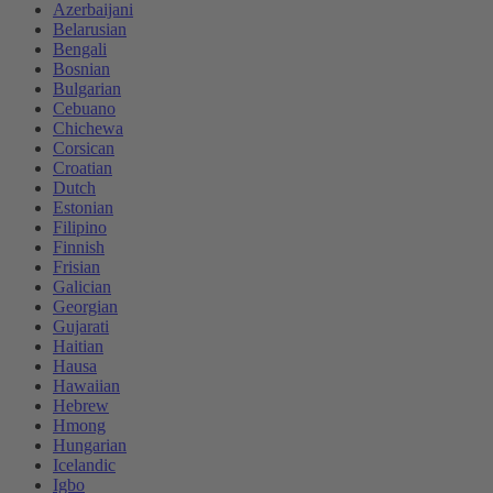
Azerbaijani
Belarusian
Bengali
Bosnian
Bulgarian
Cebuano
Chichewa
Corsican
Croatian
Dutch
Estonian
Filipino
Finnish
Frisian
Galician
Georgian
Gujarati
Haitian
Hausa
Hawaiian
Hebrew
Hmong
Hungarian
Icelandic
Igbo