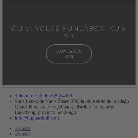
ĈU VI VOLAS KUNLABORI KUN
NI?
KONTAKTU
NIN
Telefono: +86 0635-8264969
Suda flanko de Nacia Ŝoseo 309, la unua sudo de la vilaĝo
Qianshilipu, strato Yanzhuang, distrikto Guan, urbo
Liaocheng, provinco Ŝandongo
info@hqguardrail.com