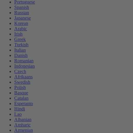
Portuguese
Spanish
Russian
Japanese
Korean
Arabic
Irish
Greek
Turkish
Italian
Danish
Romanian
Indonesian
Czech
Afrikaans
Swedish
Polish
Basque
Catalan
Esperanto
Hindi
Lao
Albanian
Amharic
Armenian